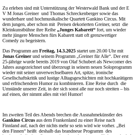
Zu erleben sind mit Unterstützung der Westerwald Bank und der E
V M Jonas Greiner und Thomas Schreckenberger sowie das
wunderbare und hochmusikalische Quartett Gankino Circus. Mit
dem jungen, aber schon mit Preisen dekorierten Greiner, setzt die
Kleinkunstbühne ihre Reihe
„Junges Kabarett“
fort, um wieder
mehr jüngere Menschen fürs Kabarett statt oft grenzwertiger
Comedy zu begeistern.
Das Programm am
Freitag, 14.3.2025
startet um 20.00 Uhr mit
Jonas Greiner
und seinem Programm „Greiner für Alle“. Der erst
25-jährige wurde bereits 2019 von Olaf Schubert als Newcomer des
Jahres ausgezeichnet und überzeugt in seinem neuen Soloprogramm
wieder mit seiner unverwechselbaren Art, spitze, ironische
Gesellschaftskritik und lustige Alltagsgeschichten mit hochkarätigem
und erfrischendem Humor zu kombinieren. Eine Reise durch die
Umstände unserer Zeit, in der sich sonst alle nur noch streiten – bis
auf einen, der nimmt alles mit viel Humor!
Im zweiten Teil des Abends brechen die Ausnahmekünstler des
Gankino Circus
aus dem Frankenland zu einer Reise nach
Finnland auf, nach der nichts mehr so sein wird wie vorher. „Bei
den Finnen“ heißt deshalb das brandneue Programm des