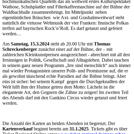
hochmusikalischen Quartetts das als weltweit erstes Kulturspektakel
Wathose, Schuhplattler und Filterkaffeemaschine auf der Bühne der
Waldbachhalle zusammenbringt. Im Mittelpunkt neben
eigentümlichen Bräuchen wie Axt- und Grashalmweitwurf steht
natürlich die virtuose Weltmusik der vier Franken: finnische Polkas
treffen auf bayrischen Rock’n’Roll. Es darf getanzt und gefeiert
werden…
Am
Samstag, 15.3.2024
steht ab 20.00 Uhr mit
Thomas
Schreckenberger
zunächst einer auf der Bühne, der – mit
zahlreichen Kleinkunstpreisen ausgezeichnet - abrechnet mit all den
Irrsinnigen in Politik, Gesellschaft und Alltagsleben. Dabei tauchen
in seinem ganz neuen Programm „Irre sind menschlich“ auch immer
mal wieder Protagonisten unserer Polit- und Promiszene auf, die er
als gewohnt täuschend echte Parodien auf die Bühne bringt. Aber
eins ist sicher: bei seinem Kampf gegen die Durchgeknallten der
Welt hilft ihm der Humor getreu dem Motto: Lächeln ist die
eleganteste Art, den Gegnern die Zähne zu zeigen! Im zweiten Teil
des Abends darf mit den Gankino Circus wieder getanzt und feiert
werden.
Die Anzahl der Karten an beiden Abenden ist begrenzt. Der
Kartenverkauf
beginnt bereits am
31.1.2025
. Tickets gibt es über