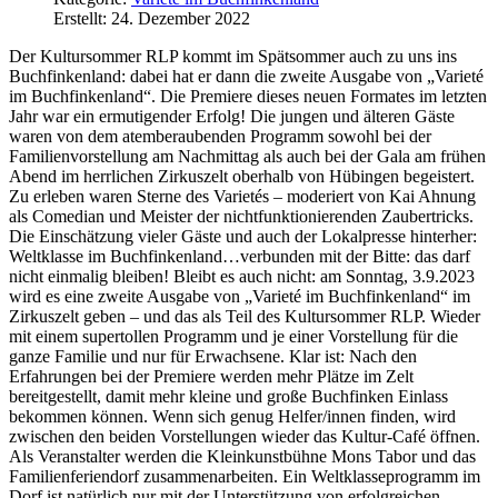
Erstellt: 24. Dezember 2022
Der Kultursommer RLP kommt im Spätsommer auch zu uns ins
Buchfinkenland: dabei hat er dann die zweite Ausgabe von „Varieté
im Buchfinkenland“. Die Premiere dieses neuen Formates im letzten
Jahr war ein ermutigender Erfolg! Die jungen und älteren Gäste
waren von dem atemberaubenden Programm sowohl bei der
Familienvorstellung am Nachmittag als auch bei der Gala am frühen
Abend im herrlichen Zirkuszelt oberhalb von Hübingen begeistert.
Zu erleben waren Sterne des Varietés – moderiert von Kai Ahnung
als Comedian und Meister der nichtfunktionierenden Zaubertricks.
Die Einschätzung vieler Gäste und auch der Lokalpresse hinterher:
Weltklasse im Buchfinkenland…verbunden mit der Bitte: das darf
nicht einmalig bleiben! Bleibt es auch nicht: am Sonntag, 3.9.2023
wird es eine zweite Ausgabe von „Varieté im Buchfinkenland“ im
Zirkuszelt geben – und das als Teil des Kultursommer RLP. Wieder
mit einem supertollen Programm und je einer Vorstellung für die
ganze Familie und nur für Erwachsene. Klar ist: Nach den
Erfahrungen bei der Premiere werden mehr Plätze im Zelt
bereitgestellt, damit mehr kleine und große Buchfinken Einlass
bekommen können. Wenn sich genug Helfer/innen finden, wird
zwischen den beiden Vorstellungen wieder das Kultur-Café öffnen.
Als Veranstalter werden die Kleinkunstbühne Mons Tabor und das
Familienferiendorf zusammenarbeiten. Ein Weltklasseprogramm im
Dorf ist natürlich nur mit der Unterstützung von erfolgreichen