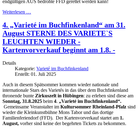
endgültigen AUS bedrohte FFD gerettet werden kann!
Weiterlesen …
4. „Varieté im Buchfinkenland“ am 31.
August STERNE DES VARIETE`S
LEUCHTEN WIEDER -
Kartenvorverkauf beginnt am 1.8. -
Details
Kategorie:
Varieté im Buchfinkenland
Erstellt: 01. Juli 2025
Auch in diesem Spätsommer kommen wieder nationale und
internationale Stars des Varietés in das über dem Buchfinkenland
thronende bunte
Zirkuszelt in Hübingen
: zu erleben sind diese am
Sonntag, 31.8.2025
beim
4
.
„Varieté im Buchfinkenland“.
Gemeinsame Veranstalter im
Kultursommer Rheinland-Pfalz
sind
wieder die Kleinkunstbühne Mons Tabor und das dortige
Familienferiendorf (FFD). Der Kartenvorverkauf startet am
1.
August,
vorher sind keine der begehrten Tickets zu bekommen.