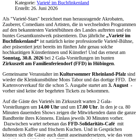
Kategorie:
Varieté im Buchfinkenland
Erstellt: 26. Juni 2026
Als "Varieté-Stars" bezeichnet man herausragende Akrobaten,
Zauberer, Comedians und Artisten, die in wechselnden Programmen
auf den bekanntesten Varietébühnen des Landes auftreten und ein
buntes Gesamtkunstwerk präsentieren. Das jährliche
„Varieté im
Buchfinkenland“
ist natürlich keine professionelle Varieté-Bühne,
aber präsentiert jetzt bereits im fünften Jahr genau solche
hochkarätigen Künstlerinnen und Künstler! Und das erneut am
Sonntag, 30.8. 2026
bei 2 Gala-Vorstellungen im bunten
Zirkuszelt am Familienferiendorf (FFD) in Hübingen
.
Gemeinsame Veranstalter im
Kultursommer Rheinland-Pfalz
sind
wieder die Kleinkunstbühne Mons Tabor und das dortige FFD. Der
Kartenvorverkauf für die schon 5. Ausgabe startet am
3. August
-
vorher sind keine der begehrten Tickets zu bekommen.
Auf die Gäste des Varietés im Zirkuszelt warten 2 Gala-
Vorstellungen um
14.00 Uhr
und um
17.00 Uhr
. In den je ca. 80
Minuten dauernden Shows zeigen die Mitwirkenden dann die ganze
Bandbreite ihres Könnens. Einlass jeweils 30 Minuten vorher.
Dazwischen wartet nebenan das
FFD-Solidaritäts-Café
mit
duftendem Kaffee und frischem Kuchen. Und in Gesprächen
können sich die Gäste auch damit auseinandersetzen, wie das vom