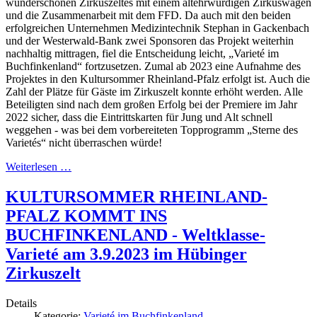
wunderschönen Zirkuszeltes mit einem altehrwürdigen Zirkuswagen
und die Zusammenarbeit mit dem FFD. Da auch mit den beiden
erfolgreichen Unternehmen Medizintechnik Stephan in Gackenbach
und der Westerwald-Bank zwei Sponsoren das Projekt weiterhin
nachhaltig mittragen, fiel die Entscheidung leicht, „Varieté im
Buchfinkenland“ fortzusetzen. Zumal ab 2023 eine Aufnahme des
Projektes in den Kultursommer Rheinland-Pfalz erfolgt ist. Auch die
Zahl der Plätze für Gäste im Zirkuszelt konnte erhöht werden. Alle
Beteiligten sind nach dem großen Erfolg bei der Premiere im Jahr
2022 sicher, dass die Eintrittskarten für Jung und Alt schnell
weggehen - was bei dem vorbereiteten Topprogramm „Sterne des
Varietés“ nicht überraschen würde!
Weiterlesen …
KULTURSOMMER RHEINLAND-
PFALZ KOMMT INS
BUCHFINKENLAND - Weltklasse-
Varieté am 3.9.2023 im Hübinger
Zirkuszelt
Details
Kategorie:
Varieté im Buchfinkenland