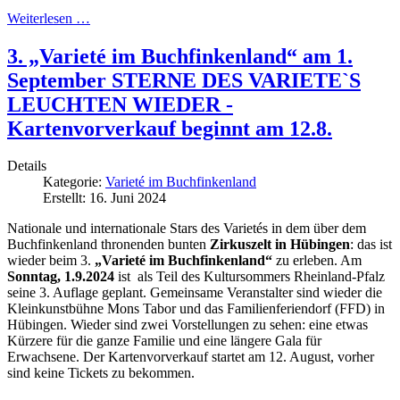
Weiterlesen …
3. „Varieté im Buchfinkenland“ am 1.
September STERNE DES VARIETE`S
LEUCHTEN WIEDER -
Kartenvorverkauf beginnt am 12.8.
Details
Kategorie:
Varieté im Buchfinkenland
Erstellt: 16. Juni 2024
Nationale und internationale Stars des Varietés in dem über dem
Buchfinkenland thronenden bunten
Zirkuszelt in Hübingen
: das ist
wieder beim 3.
„Varieté im Buchfinkenland“
zu erleben. Am
Sonntag, 1.9.2024
ist als Teil des Kultursommers Rheinland-Pfalz
seine 3. Auflage geplant. Gemeinsame Veranstalter sind wieder die
Kleinkunstbühne Mons Tabor und das Familienferiendorf (FFD) in
Hübingen. Wieder sind zwei Vorstellungen zu sehen: eine etwas
Kürzere für die ganze Familie und eine längere Gala für
Erwachsene. Der Kartenvorverkauf startet am 12. August, vorher
sind keine Tickets zu bekommen.